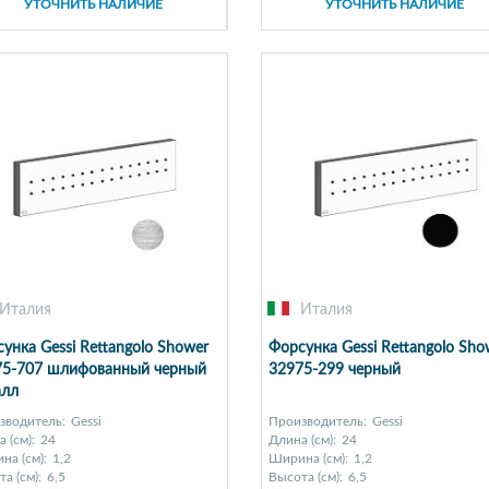
УТОЧНИТЬ НАЛИЧИЕ
УТОЧНИТЬ НАЛИЧИЕ
Италия
Италия
унка Gessi Rettangolo Shower
Форсунка Gessi Rettangolo Sho
75-707 шлифованный черный
32975-299 черный
алл
зводитель:
Gessi
Производитель:
Gessi
 (см):
24
Длина (см):
24
на (см):
1,2
Ширина (см):
1,2
а (см):
6,5
Высота (см):
6,5