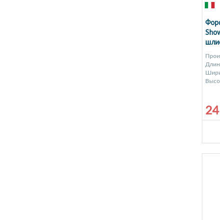
Форс
Sho
шли
Прои
Длина
Шири
Высот
24