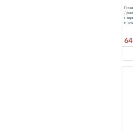
Прои
Длина
Шири
Высот
64