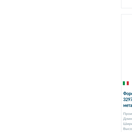
Форс
329
мет
Прои
Длина
Шири
Высот