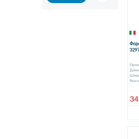
Форс
329
Прои
Длина
Шири
Высот
34