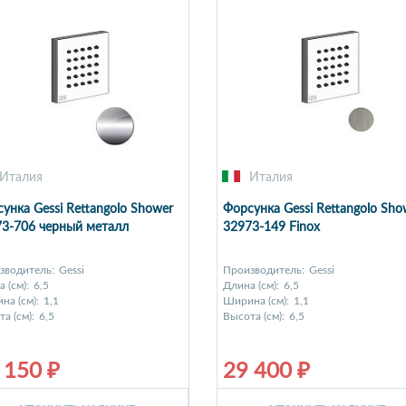
Италия
Италия
унка Gessi Rettangolo Shower
Форсунка Gessi Rettangolo Sho
3-706 черный металл
32973-149 Finox
зводитель:
Gessi
Производитель:
Gessi
 (см):
6,5
Длина (см):
6,5
на (см):
1,1
Ширина (см):
1,1
а (см):
6,5
Высота (см):
6,5
 150 ₽
29 400 ₽