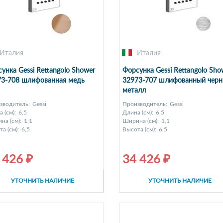
Италия
Италия
унка Gessi Rettangolo Shower
Форсунка Gessi Rettangolo Sho
73-708 шлифованная медь
32973-707 шлифованный чер
металл
зводитель:
Gessi
Производитель:
Gessi
 (см):
6,5
Длина (см):
6,5
на (см):
1,1
Ширина (см):
1,1
а (см):
6,5
Высота (см):
6,5
 426 ₽
34 426 ₽
УТОЧНИТЬ НАЛИЧИЕ
УТОЧНИТЬ НАЛИЧИЕ