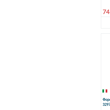
74
Форс
3297