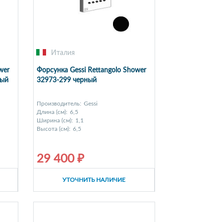
Италия
wer
Форсунка Gessi Rettangolo Shower
ный
32973-299 черный
Производитель:
Gessi
Длина (см):
6,5
Ширина (см):
1,1
Высота (см):
6,5
29 400 ₽
УТОЧНИТЬ НАЛИЧИЕ