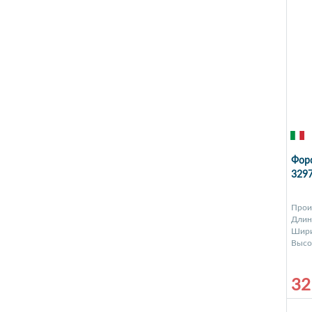
Форс
3297
Прои
Длина
Шири
Высот
32