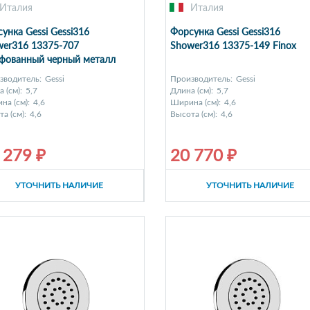
Италия
Италия
унка Gessi Gessi316
Форсунка Gessi Gessi316
wer316 13375-707
Shower316 13375-149 Finox
фованный черный металл
зводитель:
Gessi
Производитель:
Gessi
 (см):
5,7
Длина (см):
5,7
на (см):
4,6
Ширина (см):
4,6
а (см):
4,6
Высота (см):
4,6
 279 ₽
20 770 ₽
УТОЧНИТЬ НАЛИЧИЕ
УТОЧНИТЬ НАЛИЧИЕ