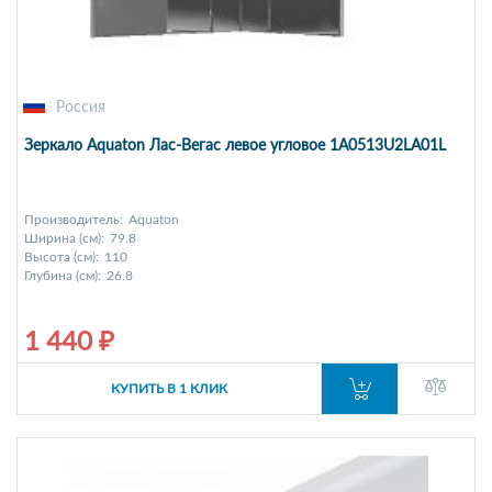
Россия
Зеркало Aquaton Лас-Вегас левое угловое 1A0513U2LA01L
Производитель:
Aquaton
Ширина (см):
79.8
Высота (см):
110
Глубина (см):
26.8
1 440 ₽
КУПИТЬ В 1 КЛИК