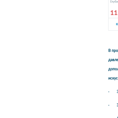
Глуби
11
К
В про
давле
допол
искус
· Эс
· Эр