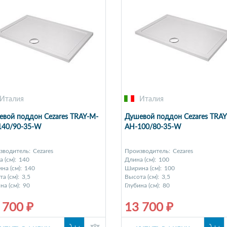
Италия
Италия
вой поддон Cezares TRAY-M-
Душевой поддон Cezares TRAY
140/90-35-W
AH-100/80-35-W
зводитель:
Cezares
Производитель:
Cezares
 (см):
140
Длина (см):
100
на (см):
140
Ширина (см):
100
а (см):
3,5
Высота (см):
3,5
на (см):
90
Глубина (см):
80
 700 ₽
13 700 ₽