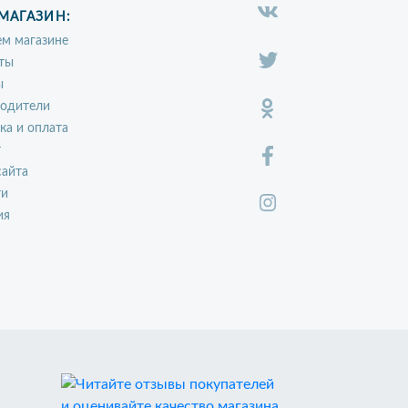
МАГАЗИН:
м магазине
ты
ы
водители
ка и оплата
т
сайта
ти
ия