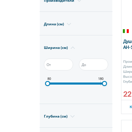
Производители
Длина (см)
Душе
Ширина (см)
AH-
Прои
Длина
Шири
Высот
80
180
Глуби
22
К
Глубина (см)