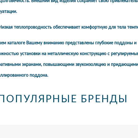
говечность. Внешний вид изделия сохраняет свою привлекательн
уатации.
зкая теплопроводность обеспечивает комфортную для тела темпе
шем каталоге Вашему вниманию представлены глубокие поддоны и 
ожностью установки на металлическую конструкцию с регулируемы
ративными экранами, повышающими звукоизоляцию и придающими 
аллированного поддона.
ПОПУЛЯРНЫЕ БРЕНДЫ