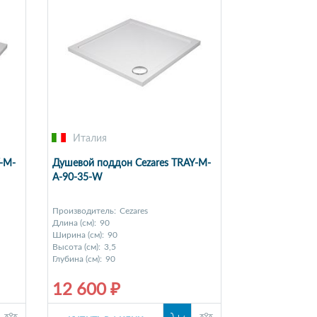
Италия
-M-
Душевой поддон Cezares TRAY-M-
A-90-35-W
Производитель:
Cezares
Длина (см):
90
Ширина (см):
90
Высота (см):
3,5
Глубина (см):
90
12 600 ₽