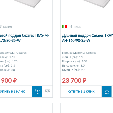
Италия
Италия
вой поддон Cezares TRAY-M-
Душевой поддон Cezares TRAY
170/80-35-W
AH-160/90-35-W
зводитель:
Cezares
Производитель:
Cezares
 (см):
170
Длина (см):
160
на (см):
170
Ширина (см):
160
а (см):
3,5
Высота (см):
3,5
на (см):
80
Глубина (см):
90
 900 ₽
23 700 ₽
УПИТЬ В 1 КЛИК
КУПИТЬ В 1 КЛИК