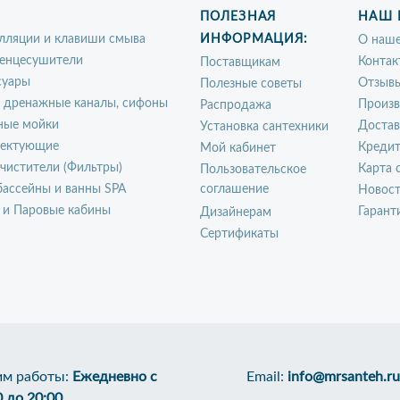
ПОЛЕЗНАЯ
НАШ 
лляции и клавиши смыва
ИНФОРМАЦИЯ:
О наше
енцесушители
Контак
Поставщикам
суары
Отзыв
Полезные советы
, дренажные каналы, сифоны
Произ
Распродажа
ные мойки
Достав
Установка сантехники
ектующие
Креди
Мой кабинет
чистители (Фильтры)
Карта 
Пользовательское
ассейны и ванны SPA
соглашение
Новос
 и Паровые кабины
Гарант
Дизайнерам
Сертификаты
м работы:
Ежедневно с
Email:
info@mrsanteh.ru
0 до 20:00