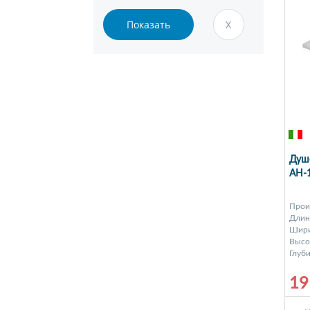
Душе
AH-
Прои
Длина
Шири
Высот
Глуби
19