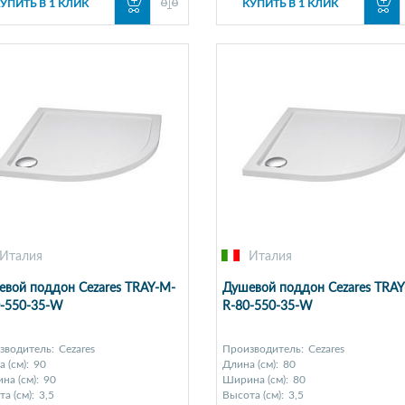
УПИТЬ В 1 КЛИК
КУПИТЬ В 1 КЛИК
Италия
Италия
вой поддон Cezares TRAY-M-
Душевой поддон Cezares TRAY
0-550-35-W
R-80-550-35-W
зводитель:
Cezares
Производитель:
Cezares
 (см):
90
Длина (см):
80
на (см):
90
Ширина (см):
80
а (см):
3,5
Высота (см):
3,5