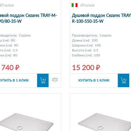
Италия
Италия
вой поддон Cezares TRAY-M-
Душевой поддон Cezares TRAY
90/80-35-W
R-100-550-35-W
зводитель:
Cezares
Производитель:
Cezares
 (см):
80
Длина (см):
100
на (см):
90
Ширина (см):
100
а (см):
3,5
Высота (см):
3,5
на (см):
80
Глубина (см):
100
 740 ₽
15 200 ₽
УПИТЬ В 1 КЛИК
КУПИТЬ В 1 КЛИК