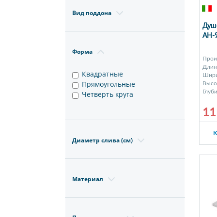
Вид поддона
Душе
AH-
Форма
Прои
Длина
Квадратные
Шири
Прямоугольные
Высот
Глуби
Четверть круга
11
К
Диаметр слива (см)
Материал