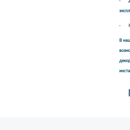
· Дол
экспл
· Ни
В на
возм
деко
инст