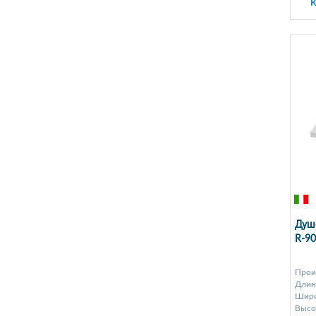
К
Душе
R-9
Прои
Длина
Шири
Высот