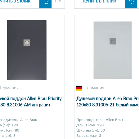
УПИТЬ В 1 КЛИК
КУПИТЬ В 1 КЛИК
Германия
Германия
вой поддон Allen Brau Priority
Душевой поддон Allen Brau Prio
80 8.31006-AM антрацит
120x80 8.31006-21 белый кам
зводитель:
Allen Brau
Производитель:
Allen Brau
 (см):
120
Длина (см):
120
на (см):
80
Ширина (см):
80
а (см):
3
Высота (см):
3