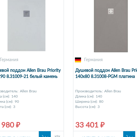
Германия
Германия
вой поддон Allen Brau Priority
Душевой поддон Allen Brau Prio
90 8.31009-21 белый камень
140x80 8.31008-PGM платина
зводитель:
Allen Brau
Производитель:
Allen Brau
 (см):
140
Длина (см):
140
на (см):
90
Ширина (см):
80
а (см):
3
Высота (см):
3
 980 ₽
33 401 ₽