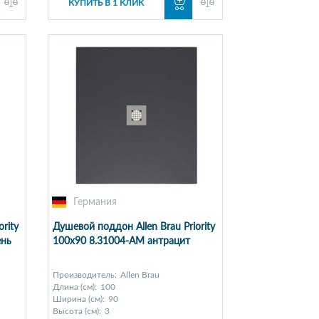
КУПИТЬ В 1 КЛИК
Германия
rity
Душевой поддон Allen Brau Priority
ень
100x90 8.31004-AM антрацит
Производитель:
Allen Brau
Длина (см):
100
Ширина (см):
90
Высота (см):
3