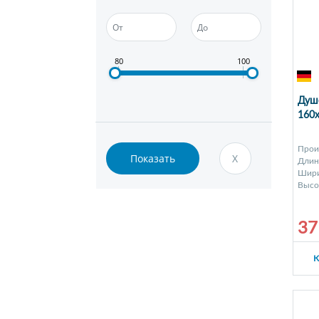
80
100
Душе
160x
Прои
Длина
Шири
Высот
37
К