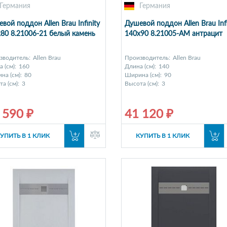
Германия
Германия
вой поддон Allen Brau Infinity
Душевой поддон Allen Brau Infi
80 8.21006-21 белый камень
140x90 8.21005-AM антрацит
зводитель:
Allen Brau
Производитель:
Allen Brau
 (см):
160
Длина (см):
140
на (см):
80
Ширина (см):
90
а (см):
3
Высота (см):
3
 590 ₽
41 120 ₽
УПИТЬ В 1 КЛИК
КУПИТЬ В 1 КЛИК