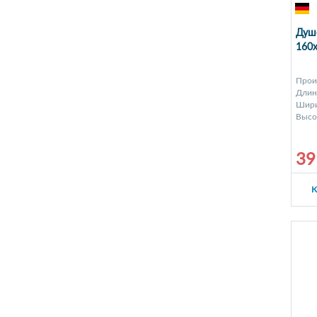
Душе
160x
Прои
Длина
Шири
Высот
39
К