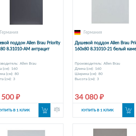
Германия
Германия
вой поддон Allen Brau Priority
Душевой поддон Allen Brau Prio
80 8.31010-AM антрацит
160x80 8.31010-21 белый кам
зводитель:
Allen Brau
Производитель:
Allen Brau
 (см):
160
Длина (см):
160
на (см):
80
Ширина (см):
80
а (см):
3
Высота (см):
3
 500 ₽
34 080 ₽
УПИТЬ В 1 КЛИК
КУПИТЬ В 1 КЛИК