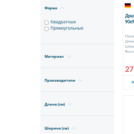
Форма
Душе
Квадратные
90x9
Прямоугольные
Прои
Длина
Шири
Высот
Материал
27
Производители
К
Длина (см)
Ширина (см)