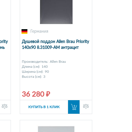
Германия
rity
Душевой поддон Allen Brau Priority
ень
140x90 8.31009-AM антрацит
Производитель:
Allen Brau
Длина (см):
140
Ширина (см):
90
Высота (см):
3
36 280 ₽
КУПИТЬ В 1 КЛИК