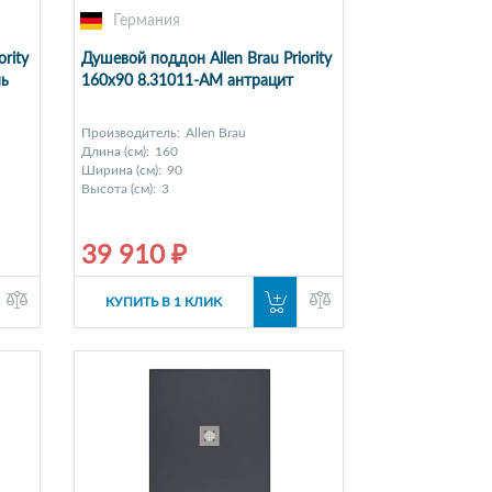
Германия
rity
Душевой поддон Allen Brau Priority
нь
160x90 8.31011-AM антрацит
Производитель:
Allen Brau
Длина (см):
160
Ширина (см):
90
Высота (см):
3
39 910 ₽
КУПИТЬ В 1 КЛИК