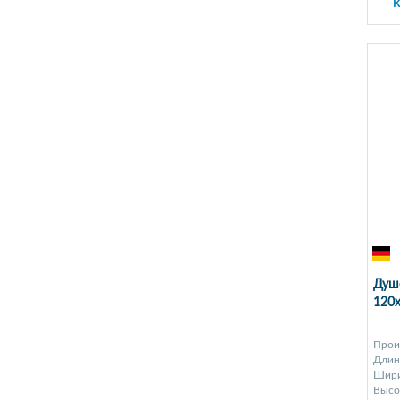
К
Душе
120x
Прои
Длина
Шири
Высот