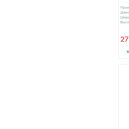
Прои
Длина
Шири
Высот
27
К