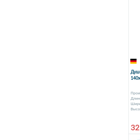
Душе
140x
Прои
Длина
Шири
Высот
32