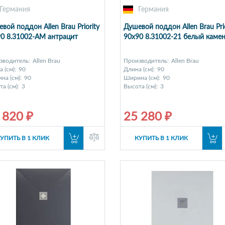
Германия
Германия
вой поддон Allen Brau Priority
Душевой поддон Allen Brau Prio
0 8.31002-AM антрацит
90x90 8.31002-21 белый каме
зводитель:
Allen Brau
Производитель:
Allen Brau
 (см):
90
Длина (см):
90
на (см):
90
Ширина (см):
90
а (см):
3
Высота (см):
3
 820 ₽
25 280 ₽
УПИТЬ В 1 КЛИК
КУПИТЬ В 1 КЛИК