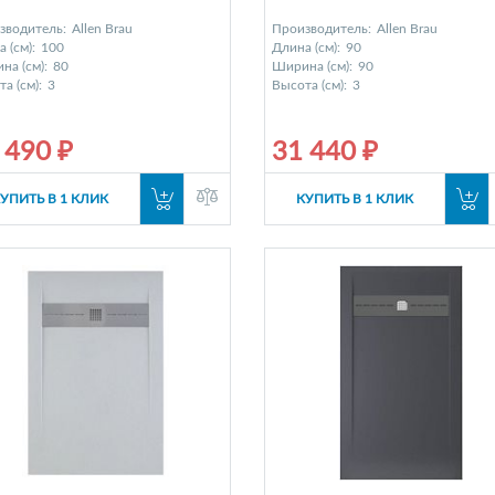
зводитель:
Allen Brau
Производитель:
Allen Brau
 (см):
100
Длина (см):
90
на (см):
80
Ширина (см):
90
а (см):
3
Высота (см):
3
 490 ₽
31 440 ₽
УПИТЬ В 1 КЛИК
КУПИТЬ В 1 КЛИК