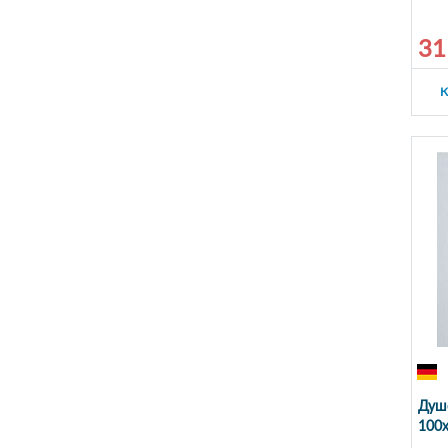
31
К
Душе
100x