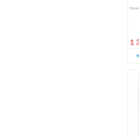
Прои
1 
К