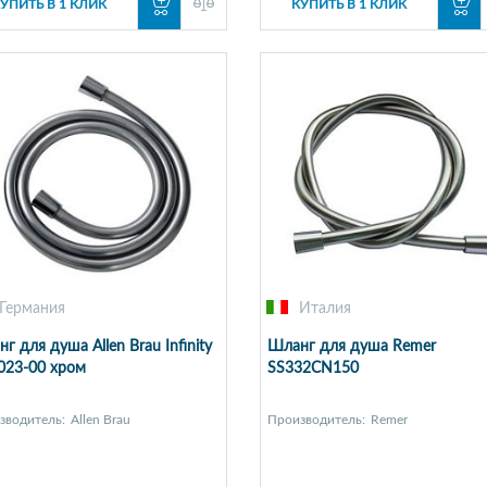
УПИТЬ В 1 КЛИК
КУПИТЬ В 1 КЛИК
Германия
Италия
г для душа Allen Brau Infinity
Шланг для душа Remer
023-00 хром
SS332CN150
зводитель:
Allen Brau
Производитель:
Remer