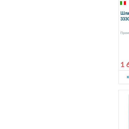
Шла
333
Прои
1 
К