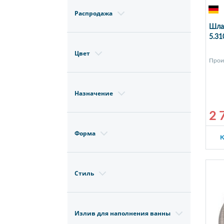
Распродажа
Шлан
5.31
Цвет
Прои
Назначение
2 
Форма
К
Стиль
Излив для наполнения ванны