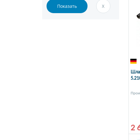
Шлан
5.21
Прои
2 