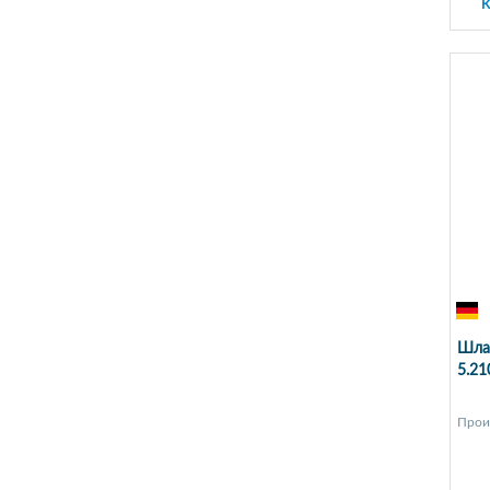
К
Шлан
5.21
Прои