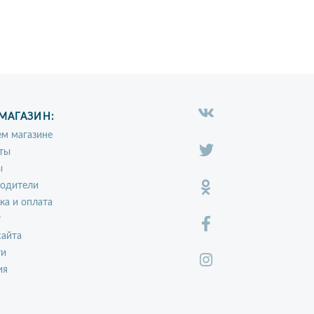
МАГАЗИН:
м магазине
ты
ы
водители
ка и оплата
т
сайта
ти
ия