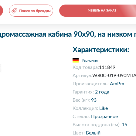
Поиск по брендам
МЕБЕЛЬ НА ЗАКАЗ
дромассажная кабина 90х90, на низком
Характеристики:
Германия
Код товара:
111849
Артикул:
W80C-019-090MT
Производитель:
AmPm
Гарантия:
2 года
Вес (кг):
93
Коллекция:
Like
Стекло:
Прозрачное
Высота поддона (см):
15
Цвет:
Белый