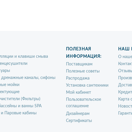
ПОЛЕЗНАЯ
НАШ 
лляции и клавиши смыва
ИНФОРМАЦИЯ:
О наше
енцесушители
Контак
Поставщикам
суары
Отзыв
Полезные советы
, дренажные каналы, сифоны
Произ
Распродажа
ные мойки
Достав
Установка сантехники
ектующие
Креди
Мой кабинет
чистители (Фильтры)
Карта 
Пользовательское
ассейны и ванны SPA
соглашение
Новос
 и Паровые кабины
Гарант
Дизайнерам
Сертификаты